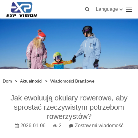
Language
Dom
>
Aktualności
>
Wiadomości Branżowe
Jak ewoluują okulary rowerowe, aby
sprostać rzeczywistym potrzebom
rowerzystów?
2026-01-06
2
Zostaw mi wiadomość