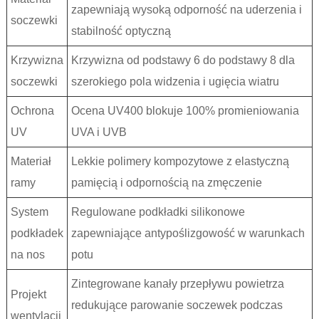
zapewniają wysoką odporność na uderzenia i
soczewki
stabilność optyczną
Krzywizna
Krzywizna od podstawy 6 do podstawy 8 dla
soczewki
szerokiego pola widzenia i ugięcia wiatru
Ochrona
Ocena UV400 blokuje 100% promieniowania
UV
UVA i UVB
Materiał
Lekkie polimery kompozytowe z elastyczną
ramy
pamięcią i odpornością na zmęczenie
System
Regulowane podkładki silikonowe
podkładek
zapewniające antypoślizgowość w warunkach
na nos
potu
Zintegrowane kanały przepływu powietrza
Projekt
redukujące parowanie soczewek podczas
wentylacji