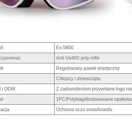
el
Ex-5800
kcjonować
Anti Uv400 anty-mfle
ek
Regulowany pasek elastyczny
Chłopcy i dziewczęta
 i ODM
Z zadowoleniem przywitane logo m
et
1PC/Polybag/dostosowane opakow
kacja
Ochrona oczu snowboardu