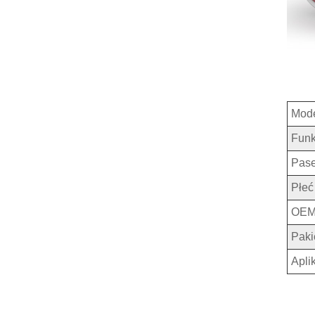
Mod
Fun
Pas
Płeć
OEM
Paki
Apli