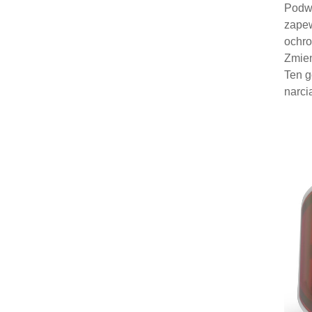
Podwó
zapew
ochro
Zmien
Ten g
narci