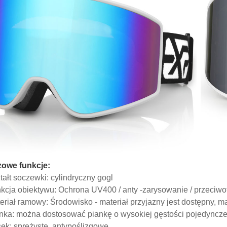
zowe funkcje:
tałt soczewki: cylindryczny gogl
kcja obiektywu: Ochrona UV400 / anty -zarysowanie / przeciwo
eriał ramowy: Środowisko - materiał przyjazny jest dostępny, ma
nka: można dostosować piankę o wysokiej gęstości pojedynczej 
ek: sprężyste, antypoślizgowe