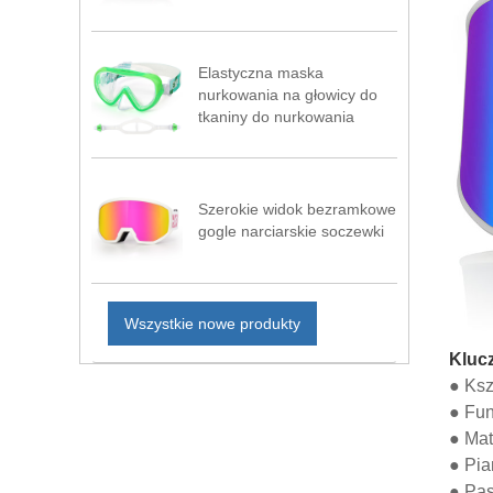
Elastyczna maska ​​
nurkowania na głowicy do
tkaniny do nurkowania
Szerokie widok bezramkowe
gogle narciarskie soczewki
Wszystkie nowe produkty
Kluc
● Ksz
● Fun
● Mat
● Pia
● Pas