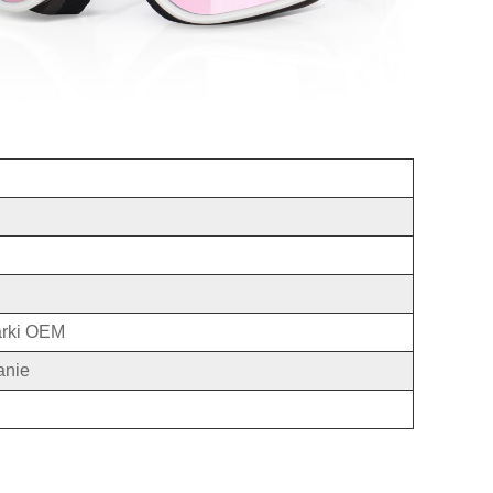
arki OEM
anie