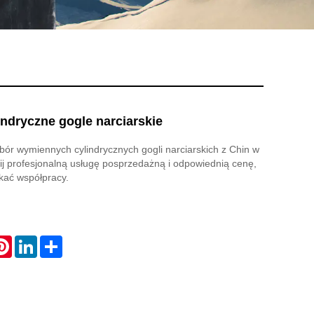
ndryczne gogle narciarskie
ór wymiennych cylindrycznych gogli narciarskich z Chin w
ij profesjonalną usługę posprzedażną i odpowiednią cenę,
kać współpracy.
atsApp
Pinterest
LinkedIn
Share