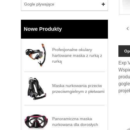
Gogle pływające
Nowe Produkty
Profesjonalne okulary
Op
hartowane maska ​​z rurką z
rurką
Exp V
Wspie
produ
gogle
Maska nurkowania przeciw
proje
przeciwmgielnym z płetwami
Panoramiczna maska ​​
nurkowana dla dorosłych