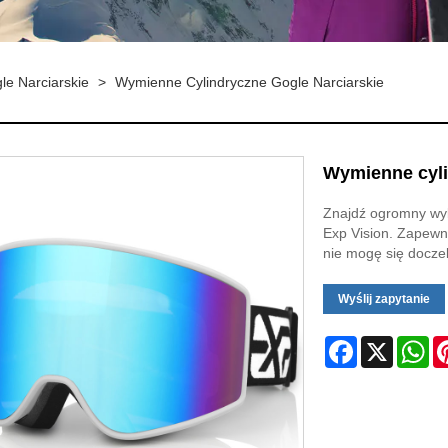
le Narciarskie
>
Wymienne Cylindryczne Gogle Narciarskie
Wymienne cyli
Znajdź ogromny wyb
Exp Vision. Zapewn
nie mogę się docze
Wyślij zapytanie
Facebook
X
Wh