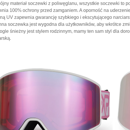
jny materiał soczewki z poliwęglanu, wszystkie soczewki to po
nia 100% ochrony przed zamganiem. A oporność na uderzenie
ną UV zapewnia gwarancję szybkiego i ekscytującego narciars
na soczewka jest wygodna dla użytkowników, aby wkrótce zmie
ogle śnieżny jest stylem rodzinnym, mamy ten sam styl dla doro
arską.