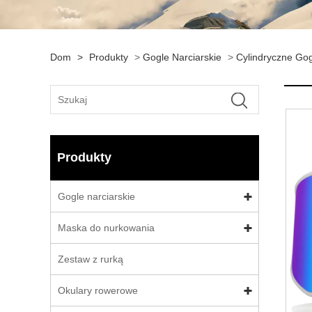
Dom
>
Produkty
>
Gogle Narciarskie
>
Cylindryczne Gog
Produkty
Gogle narciarskie
Maska do nurkowania
Zestaw z rurką
Okulary rowerowe