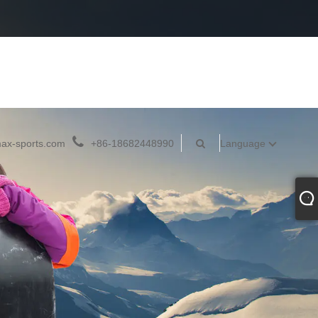
ax-sports.com
+86-18682448990
Language